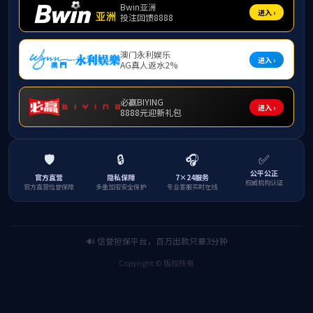
港澳台学生活动
港澳台学生国情教育学习平台