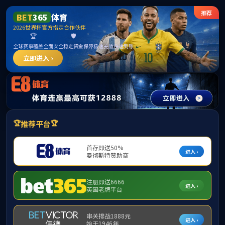
中国·
网站首页
关于我们
海外学习
国际学术会议
外国专
学校主页