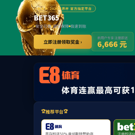
网站首页
关于我们
海外学习
国际学术会议
学校主页