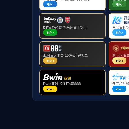
机构设
关于我们
联系方式
部门简介
英国上市公司365外事工作领导
小组
中俄合作办学工作小组
机构设置与分工